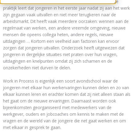
Dit klinkt niet heel spannend … maar is enorm belangrijk. De
praktijk leert dat jongeren in het eerste jaar nadat zij aan het werk
zijn gegaan vaak uitvallen en niet meer terugkeren naar de
arbeidsmarkt. Dit heeft vaak meerdere oorzaken: wennen aan de
regelmaat van werken, een andere vreemde omgeving, nieuwe
mensen die opeens collega heten, andere regels, nieuwe
uitdagingen … Kortom een veelheid aan factoren kan ervoor
zorgen dat jongeren uitvallen. Onderzoek heeft uitgewezen dat
jongeren in dergelijke situaties niet praten over hun vragen,
uitdagingen en knelpunten omdat zij zich schamen en de
onzekerheden niet durven te delen.
Work in Process is eigenlijk een soort avondschool waar de
jongeren met elkaar hun werkervaringen kunnen delen en zo van
elkaar kunnen leren en erachter komen dat zij niet alleen staan als
het gaat om de nieuwe ervaringen. Daarnaast worden ook
bijeenkomsten georganiseerd met medewerkers van de
werkgever, ouders en jobcoaches om kennis te maken met de
vragen en de wereld van de jongere die net gaat werken en om
met elkaar in gesprek te gaan.