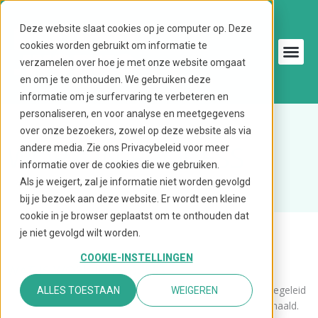
Ga
naar
Deze website slaat cookies op je computer op. Deze
de
cookies worden gebruikt om informatie te
inhoud
verzamelen over hoe je met onze website omgaat
en om je te onthouden. We gebruiken deze
informatie om je surfervaring te verbeteren en
personaliseren, en voor analyse en meetgegevens
over onze bezoekers, zowel op deze website als via
WORK IN PROCESS
andere media. Zie ons Privacybeleid voor meer
informatie over de cookies die we gebruiken.
Als je weigert, zal je informatie niet worden gevolgd
bij je bezoek aan deze website. Er wordt een kleine
cookie in je browser geplaatst om te onthouden dat
je niet gevolgd wilt worden.
COOKIE-INSTELLINGEN
WAT IS WORK IN PROCESS
Bij Work in Process worden jongeren uit het PRO en VSO begeleid
ALLES TOESTAAN
WEIGEREN
in het eerste jaar werken nadat zij hun diploma hebben gehaald.