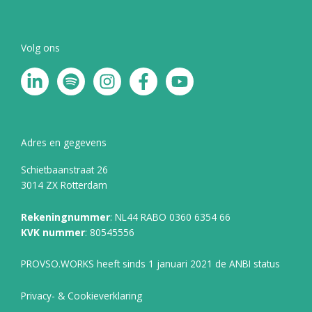
Volg ons
L
S
I
F
Y
i
p
n
a
o
n
o
s
c
u
k
t
t
e
t
e
i
a
b
u
Adres en gegevens
d
f
g
o
b
Schietbaanstraat 26
i
y
r
o
e
3014 ZX Rotterdam
n
a
k
-
m
-
Rekeningnummer
: NL44 RABO 0360 6354 66
i
f
KVK nummer
: 80545556
n
PROVSO.WORKS heeft sinds 1 januari 2021 de ANBI status
Privacy- & Cookieverklaring