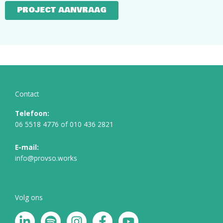
PROJECT AANVRAAG
Contact
Telefoon:
06 5518 4776
of
010 436 2821
E-mail:
info@provso.works
Volg ons
L
S
I
F
Y