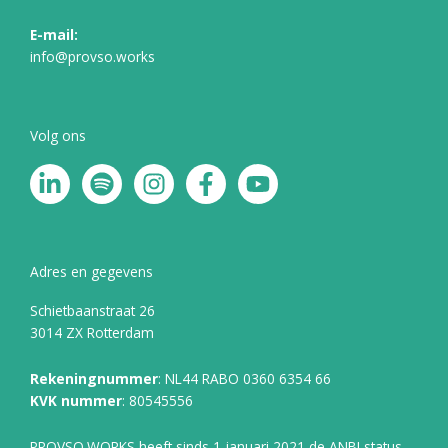
E-mail:
info@provso.works
Volg ons
L
S
I
F
Y
i
p
n
a
o
n
o
s
c
u
k
t
t
e
t
e
i
a
b
u
Adres en gegevens
d
f
g
o
b
Schietbaanstraat 26
i
y
r
o
e
3014 ZX Rotterdam
n
a
k
-
m
-
Rekeningnummer
: NL44 RABO 0360 6354 66
i
f
KVK nummer
: 80545556
n
PROVSO.WORKS heeft sinds 1 januari 2021 de ANBI status