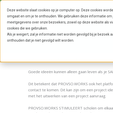
Ga
naar
Deze website slaat cookies op je computer op. Deze cookies word
de
omgaat en om je te onthouden. We gebruiken deze informatie om je
HOME
PROJECTEN
inhoud
meetgegevens over onze bezoekers, zowel op deze website als via
cookies die we gebruiken.
Als je weigert, zal je informatie niet worden gevolgd bij je bezoek 
onthouden dat je niet gevolgd wilt worden.
PROJECT
ZOEKT SCHOOL
Goede ideeën kunnen alleen gaan leven als je SA
Dit betekent dat PROVSO.WORKS ook het platform
contact te komen. Dit kan zijn om een project id
met het uitwerken van een project aanvraag.
PROVSO.WORKS STIMULEERT scholen om elkaar op 