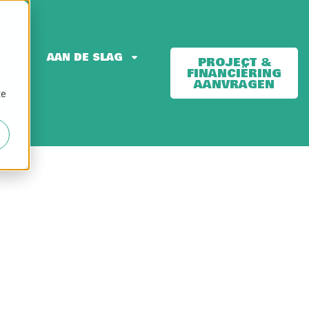
IE
AAN DE SLAG
PROJECT &
FINANCIËRING
AANVRAGEN
te