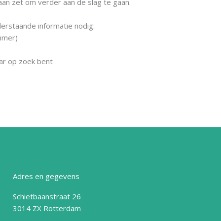
aan zet om verder aan de slag te gaan.
rstaande informatie nodig:
mmer)
ar op zoek bent​
Adres en gegevens
Schietbaanstraat 26
3014 ZX Rotterdam