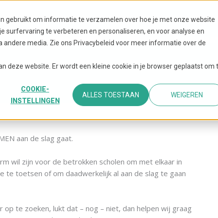
en gebruikt om informatie te verzamelen over hoe je met onze website
 surfervaring te verbeteren en personaliseren, en voor analyse en
OVER PROVSO.WORKS
INNOVATIE & INSPIRAT
 andere media. Zie ons Privacybeleid voor meer informatie over de
NIEUWS
CONTACT
aan deze website. Er wordt een kleine cookie in je browser geplaatst om 
COOKIE-
ALLES TOESTAAN
WEIGEREN
INSTELLINGEN
MEN aan de slag gaat.
 wil zijn voor de betrokken scholen om met elkaar in
ee te toetsen of om daadwerkelijk al aan de slag te gaan
te zoeken, lukt dat – nog – niet, dan helpen wij graag