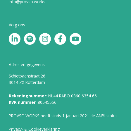
info@provso.works
Volg ons
L
S
I
F
Y
i
p
n
a
o
n
o
s
c
u
k
t
t
e
t
e
i
a
b
u
Adres en gegevens
d
f
g
o
b
Schietbaanstraat 26
i
y
r
o
e
3014 ZX Rotterdam
n
a
k
-
m
-
Rekeningnummer
: NL44 RABO 0360 6354 66
i
f
KVK nummer
: 80545556
n
PROVSO.WORKS heeft sinds 1 januari 2021 de ANBI status
Privacy- & Cookieverklaring