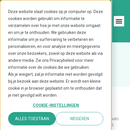
Ga
naar
Deze website slaat cookies op je computer op. Deze
de
cookies worden gebruikt om informatie te
inhoud
verzamelen over hoe je met onze website omgaat
en om je te onthouden. We gebruiken deze
informatie om je surfervaring te verbeteren en
personaliseren, en voor analyse en meetgegevens
over onze bezoekers, zowel op deze website als via
TALENTBOOST@YSL
andere media. Zie ons Privacybeleid voor meer
informatie over de cookies die we gebruiken.
Als je weigert, zal je informatie niet worden gevolgd
bij je bezoek aan deze website. Er wordt een kleine
cookie in je browser geplaatst om te onthouden dat
je niet gevolgd wilt worden.
COOKIE-INSTELLINGEN
WAT IS TALENTBOOST@YSL
TalentBoost@YSL
is een werkverkenning en opleidingsplaats
ALLES TOESTAAN
WEIGEREN
voor jongeren uit het praktijkonderwijs (PRO) en voortgezet