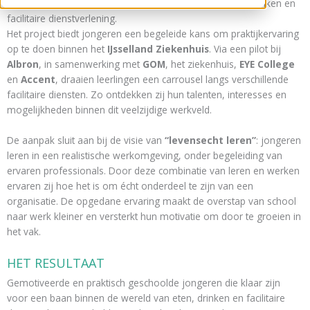
speciaal onderwijs (VSO) die interesse hebben in eten, drinken en
facilitaire dienstverlening.
Het project biedt jongeren een begeleide kans om praktijkervaring
op te doen binnen het
IJsselland Ziekenhuis
. Via een pilot bij
Albron
, in samenwerking met
GOM
, het ziekenhuis,
EYE College
en
Accent
, draaien leerlingen een carrousel langs verschillende
facilitaire diensten. Zo ontdekken zij hun talenten, interesses en
mogelijkheden binnen dit veelzijdige werkveld.
De aanpak sluit aan bij de visie van
“levensecht leren”
: jongeren
leren in een realistische werkomgeving, onder begeleiding van
ervaren professionals. Door deze combinatie van leren en werken
ervaren zij hoe het is om écht onderdeel te zijn van een
organisatie. De opgedane ervaring maakt de overstap van school
naar werk kleiner en versterkt hun motivatie om door te groeien in
het vak.
HET RESULTAAT
Gemotiveerde en praktisch geschoolde jongeren die klaar zijn
voor een baan binnen de wereld van eten, drinken en facilitaire