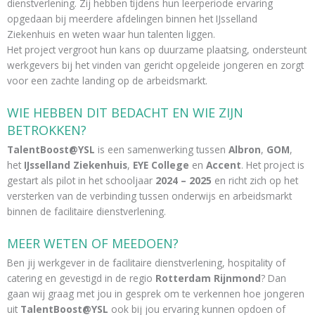
dienstverlening. Zij hebben tijdens hun leerperiode ervaring
opgedaan bij meerdere afdelingen binnen het IJsselland
Ziekenhuis en weten waar hun talenten liggen.
Het project vergroot hun kans op duurzame plaatsing, ondersteunt
werkgevers bij het vinden van gericht opgeleide jongeren en zorgt
voor een zachte landing op de arbeidsmarkt.
WIE HEBBEN DIT BEDACHT EN WIE ZIJN
BETROKKEN?
TalentBoost@YSL
is een samenwerking tussen
Albron
,
GOM
,
het
IJsselland Ziekenhuis
,
EYE College
en
Accent
. Het project is
gestart als pilot in het schooljaar
2024 – 2025
en richt zich op het
versterken van de verbinding tussen onderwijs en arbeidsmarkt
binnen de facilitaire dienstverlening.
MEER WETEN OF MEEDOEN?
Ben jij werkgever in de facilitaire dienstverlening, hospitality of
catering en gevestigd in de regio
Rotterdam Rijnmond
? Dan
gaan wij graag met jou in gesprek om te verkennen hoe jongeren
uit
TalentBoost@YSL
ook bij jou ervaring kunnen opdoen of