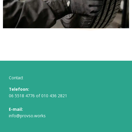
Contact
Telefoon:
06 5518 4776
of
010 436 2821
E-mail:
info@provso.works